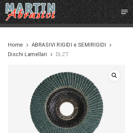
Skip
Menu
Men
to
main
content
Home
ABRASIVI RIGIDI e SEMIRIGIDI
Dischi Lamellari
DLZT