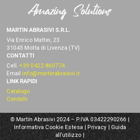
MARTIN ABRASIVI S.R.L.
Via Enrico Mattei, 23
31045 Motta di Livenza (TV)
CONTATTI
Cell.
+39 0422 860774
Email
info@martinabrasivi.it
LINK RAPIDI
Catalogo
Contatti
© Martin Abrasivi 2024 – P.IVA 03422290266 |
Informativa Cookie Estesa
|
Privacy
|
Guida
all’utilizzo
|