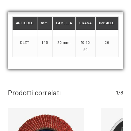
ARTICOLO
mm.
LAMELLA
GRANA
IMBALLO
DLZT
115
20 mm.
40-60-
20
80
Prodotti correlati
1/8