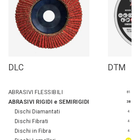
Leggi Tutto
L
DLC
DTM
ABRASIVI FLESSIBILI
81
ABRASIVI RIGIDI e SEMIRIGIDI
38
Dischi Diamantati
4
Dischi Fibrati
4
Dischi in Fibra
4