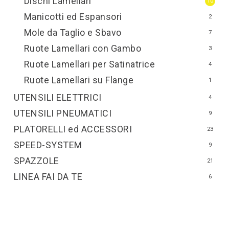
Dischi Lamellari
10
Manicotti ed Espansori
2
Mole da Taglio e Sbavo
7
Ruote Lamellari con Gambo
3
Ruote Lamellari per Satinatrice
4
Ruote Lamellari su Flange
1
UTENSILI ELETTRICI
4
UTENSILI PNEUMATICI
9
PLATORELLI ed ACCESSORI
23
SPEED-SYSTEM
9
SPAZZOLE
21
LINEA FAI DA TE
6