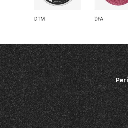
Leggi Tutto
Leggi Tutt
DTM
DFA
Per 