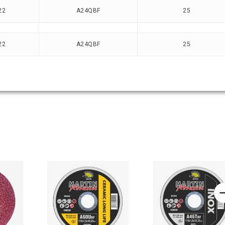
22
A24QBF
25
22
A24QBF
25