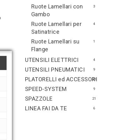
Ruote Lamellari con
3
Gambo
o
Ruote Lamellari per
4
Satinatrice
Ruote Lamellari su
1
Flange
UTENSILI ELETTRICI
4
UTENSILI PNEUMATICI
9
PLATORELLI ed ACCESSORI
23
SPEED-SYSTEM
9
SPAZZOLE
21
LINEA FAI DA TE
6