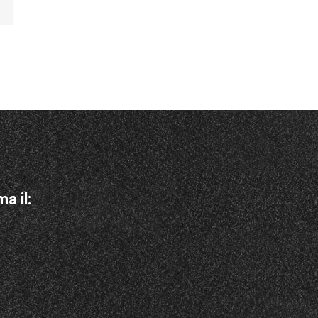
Leggi Tutto
Leggi Tutto
DLC
DLA-E
a il: