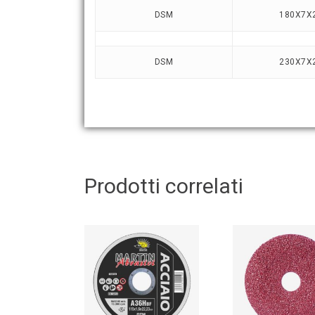
DSM
180X7X
DSM
230X7X
Prodotti correlati