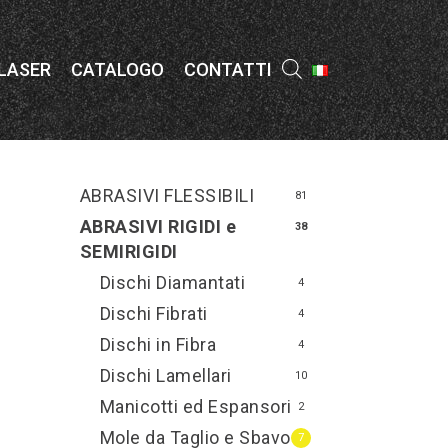
Menu
 LASER
CATALOGO
CONTATTI
ABRASIVI FLESSIBILI
81
ABRASIVI RIGIDI e
38
SEMIRIGIDI
Dischi Diamantati
4
Dischi Fibrati
4
Dischi in Fibra
4
Dischi Lamellari
10
Manicotti ed Espansori
2
Mole da Taglio e Sbavo
7