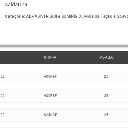
saldatura.
Categorie:
ABRASIVI RIGIDI e SEMIRIGIDI
,
Mole da Taglio e Sbav
GRANA
IMBALLO
X22
A30PBF
25
X22
A30PBF
25
X22
A24NBF
25