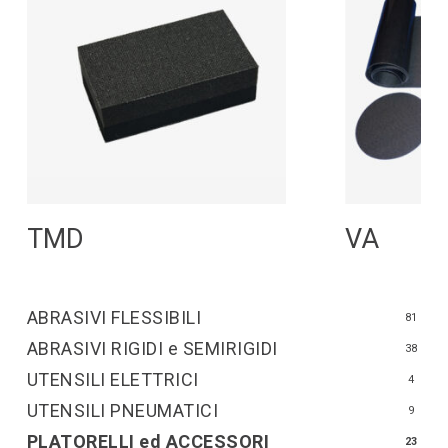
Leggi Tutto
L
TMD
VA
ABRASIVI FLESSIBILI
81
ABRASIVI RIGIDI e SEMIRIGIDI
38
UTENSILI ELETTRICI
4
UTENSILI PNEUMATICI
9
PLATORELLI ed ACCESSORI
23