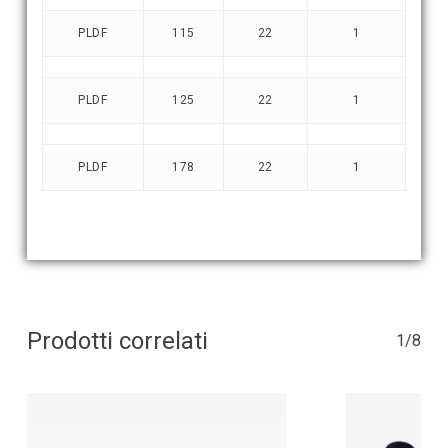
PLDF
115
22
1
PLDF
125
22
1
PLDF
178
22
1
Prodotti correlati
1/8