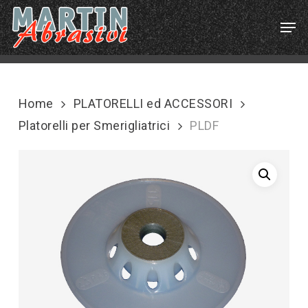
Skip
Menu
Men
to
main
content
Home
PLATORELLI ed ACCESSORI
Platorelli per Smerigliatrici
PLDF