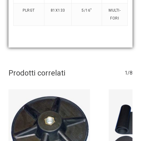
PLRGT
81X133
5/16″
MULTI-
FORI
Prodotti correlati
1/8