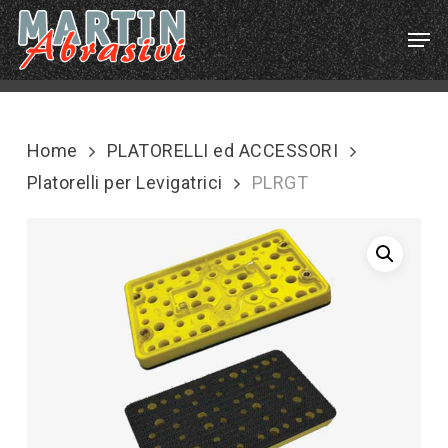
Skip
Menu
Men
to
main
content
Home
PLATORELLI ed ACCESSORI
Platorelli per Levigatrici
PLRGT