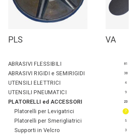
Leggi Tutto
L
PLS
VA
ABRASIVI FLESSIBILI
81
ABRASIVI RIGIDI e SEMIRIGIDI
38
UTENSILI ELETTRICI
4
UTENSILI PNEUMATICI
9
PLATORELLI ed ACCESSORI
23
Platorelli per Levigatrici
7
Platorelli per Smerigliatrici
5
Supporti in Velcro
3