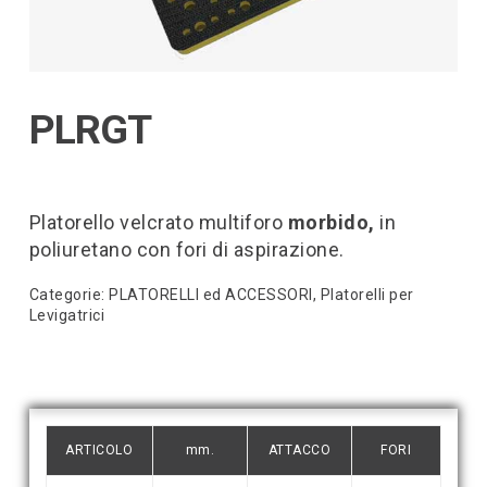
PLRGT
Platorello velcrato multiforo
morbido,
in
poliuretano con fori di aspirazione.
Categorie:
PLATORELLI ed ACCESSORI
,
Platorelli per
Levigatrici
ARTICOLO
mm.
ATTACCO
FORI