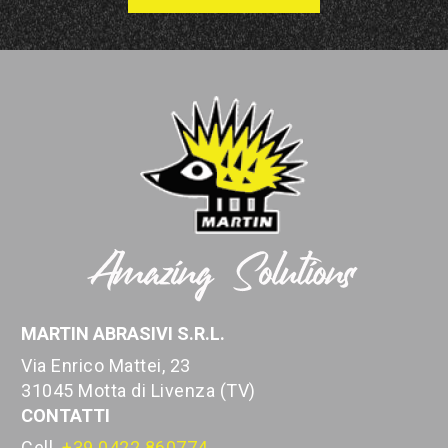
MARTIN ABRASIVI S.R.L.
Via Enrico Mattei, 23
31045 Motta di Livenza (TV)
CONTATTI
Cell.
+39 0422 860774