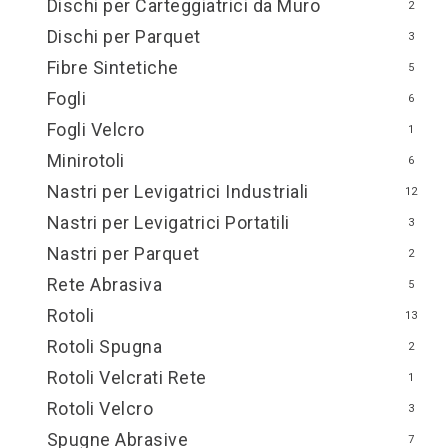
Dischi per Carteggiatrici da Muro
2
Dischi per Parquet
3
Fibre Sintetiche
5
Fogli
6
Fogli Velcro
1
Minirotoli
6
Nastri per Levigatrici Industriali
12
Nastri per Levigatrici Portatili
3
Nastri per Parquet
2
Rete Abrasiva
5
Rotoli
13
Rotoli Spugna
2
Rotoli Velcrati Rete
1
Rotoli Velcro
3
Spugne Abrasive
7