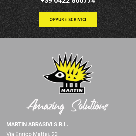
+39 0422 860774
OPPURE SCRIVICI
MARTIN ABRASIVI S.R.L.
Via Enrico Mattei, 23