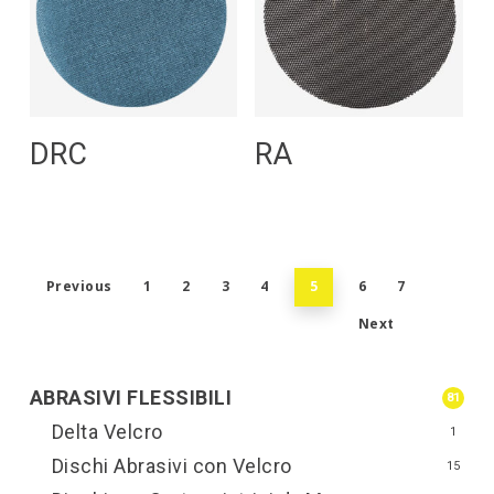
Leggi Tutto
Leggi Tutto
DRC
RA
Previous
1
2
3
4
5
6
7
Next
ABRASIVI FLESSIBILI
81
Delta Velcro
1
Dischi Abrasivi con Velcro
15