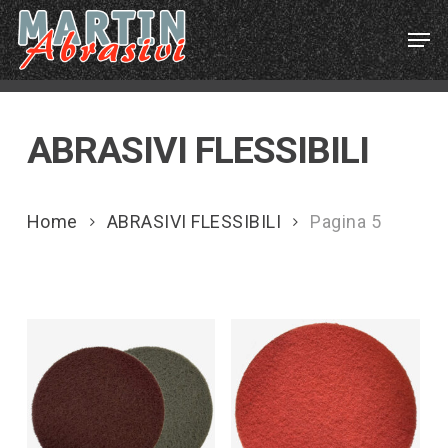
Skip
Menu
Men
to
main
content
ABRASIVI FLESSIBILI
Home
ABRASIVI FLESSIBILI
Pagina 5