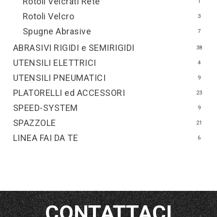
Rotoli Velcrati Rete
1
Rotoli Velcro
3
Spugne Abrasive
7
ABRASIVI RIGIDI e SEMIRIGIDI
38
UTENSILI ELETTRICI
4
UTENSILI PNEUMATICI
9
PLATORELLI ed ACCESSORI
23
SPEED-SYSTEM
9
SPAZZOLE
21
LINEA FAI DA TE
6
CONTATTACI