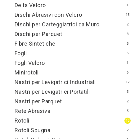
Delta Velcro
1
Dischi Abrasivi con Velcro
15
Dischi per Carteggiatrici da Muro
2
Dischi per Parquet
3
Fibre Sintetiche
5
Fogli
6
Fogli Velcro
1
Minirotoli
6
Nastri per Levigatrici Industriali
12
Nastri per Levigatrici Portatili
3
Nastri per Parquet
2
Rete Abrasiva
5
Rotoli
13
Rotoli Spugna
2