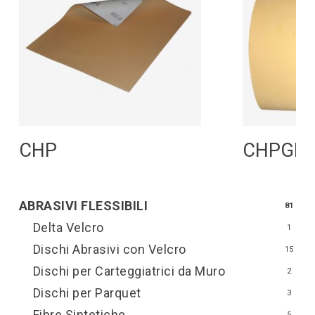
Leggi Tutto
L
CHP
CHPGP 
ABRASIVI FLESSIBILI
81
Delta Velcro
1
Dischi Abrasivi con Velcro
15
Dischi per Carteggiatrici da Muro
2
Dischi per Parquet
3
Fibre Sintetiche
5