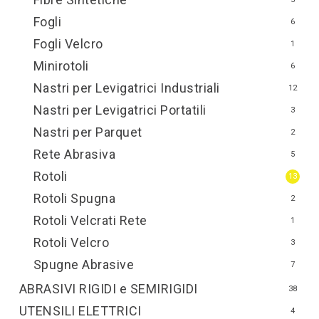
Fogli
6
Fogli Velcro
1
Minirotoli
6
Nastri per Levigatrici Industriali
12
Nastri per Levigatrici Portatili
3
Nastri per Parquet
2
Rete Abrasiva
5
Rotoli
13
Rotoli Spugna
2
Rotoli Velcrati Rete
1
Rotoli Velcro
3
Spugne Abrasive
7
ABRASIVI RIGIDI e SEMIRIGIDI
38
UTENSILI ELETTRICI
4