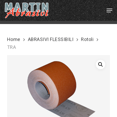
Skip
Menu
Men
to
main
content
Home
ABRASIVI FLESSIBILI
Rotoli
TRA