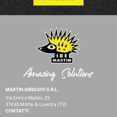
MARTIN ABRASIVI S.R.L.
Via Enrico Mattei, 23
31045 Motta di Livenza (TV)
CONTATTI