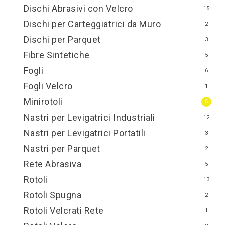
Dischi Abrasivi con Velcro
15
Dischi per Carteggiatrici da Muro
2
Dischi per Parquet
3
Fibre Sintetiche
5
Fogli
6
Fogli Velcro
1
Minirotoli
6
Nastri per Levigatrici Industriali
12
Nastri per Levigatrici Portatili
3
Nastri per Parquet
2
Rete Abrasiva
5
Rotoli
13
Rotoli Spugna
2
Rotoli Velcrati Rete
1