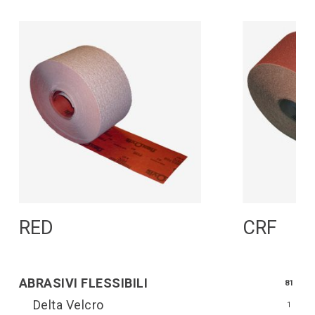
Leggi Tutto
L
RED
CRF
ABRASIVI FLESSIBILI
81
Delta Velcro
1