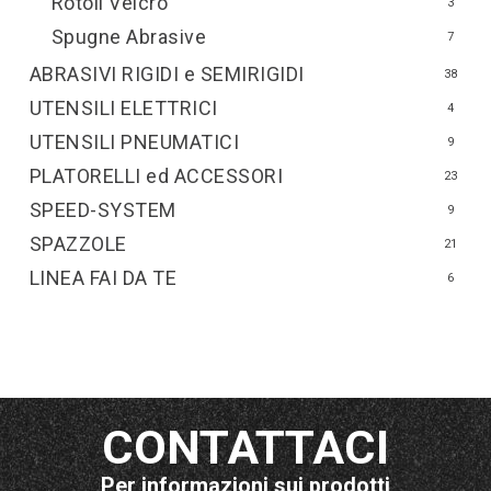
Rotoli Velcro
3
Spugne Abrasive
7
ABRASIVI RIGIDI e SEMIRIGIDI
38
UTENSILI ELETTRICI
4
UTENSILI PNEUMATICI
9
PLATORELLI ed ACCESSORI
23
SPEED-SYSTEM
9
SPAZZOLE
21
LINEA FAI DA TE
6
CONTATTACI
Per informazioni sui prodotti