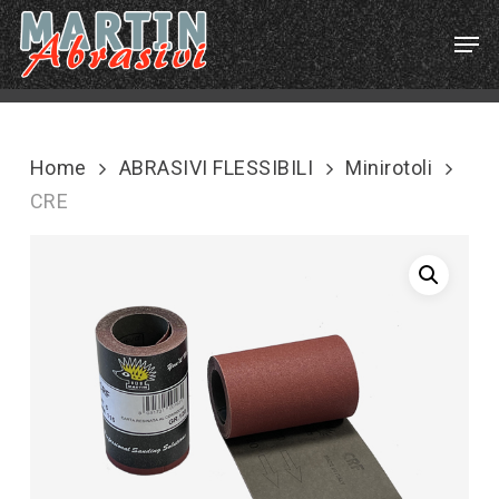
Skip
Menu
Men
to
main
content
Home
ABRASIVI FLESSIBILI
Minirotoli
CRE