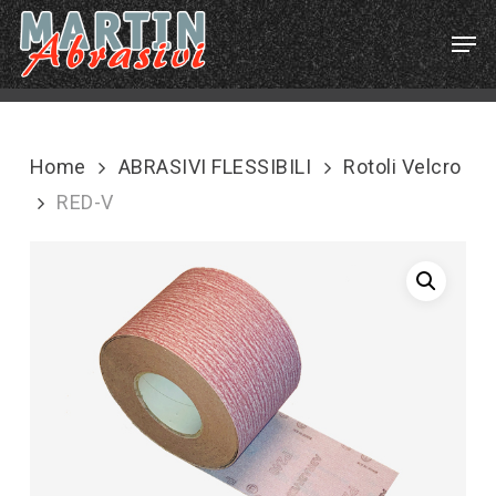
Skip
Menu
Men
to
main
content
Home
ABRASIVI FLESSIBILI
Rotoli Velcro
RED-V