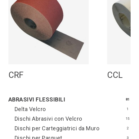
Leggi Tutto
L
CRF
CCL
ABRASIVI FLESSIBILI
81
Delta Velcro
1
Dischi Abrasivi con Velcro
15
Dischi per Carteggiatrici da Muro
2
Dischi per Parquet
3