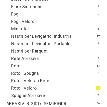
Fibre Sintetiche
5
Fogli
6
Fogli Velcro
1
Minirotoli
6
Nastri per Levigatrici Industriali
12
Nastri per Levigatrici Portatili
3
Nastri per Parquet
2
Rete Abrasiva
5
Rotoli
13
Rotoli Spugna
2
Rotoli Velcrati Rete
1
Rotoli Velcro
3
Spugne Abrasive
7
ABRASIVI RIGIDI e SEMIRIGIDI
38