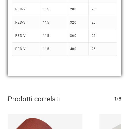
RED-V
115
280
25
RED-V
115
320
25
RED-V
115
360
25
RED-V
115
400
25
Prodotti correlati
1/8