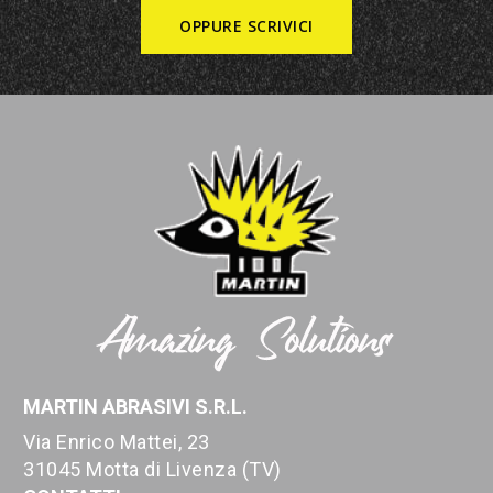
OPPURE SCRIVICI
MARTIN ABRASIVI S.R.L.
Via Enrico Mattei, 23
31045 Motta di Livenza (TV)