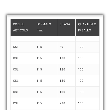
CODICE
FORMATO
GRANA
QUANTITÀ X
ARTICOLO
mm.
IMBALLO
CSL
115
80
100
CSL
115
100
100
CSL
115
120
100
CSL
115
150
100
CSL
115
180
100
CSL
115
220
100