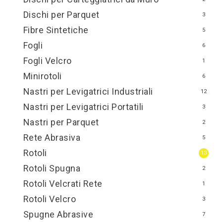
Dischi per Parquet
3
Fibre Sintetiche
5
Fogli
6
Fogli Velcro
1
Minirotoli
6
Nastri per Levigatrici Industriali
12
Nastri per Levigatrici Portatili
3
Nastri per Parquet
2
Rete Abrasiva
5
Rotoli
13
Rotoli Spugna
2
Rotoli Velcrati Rete
1
Rotoli Velcro
3
Spugne Abrasive
7