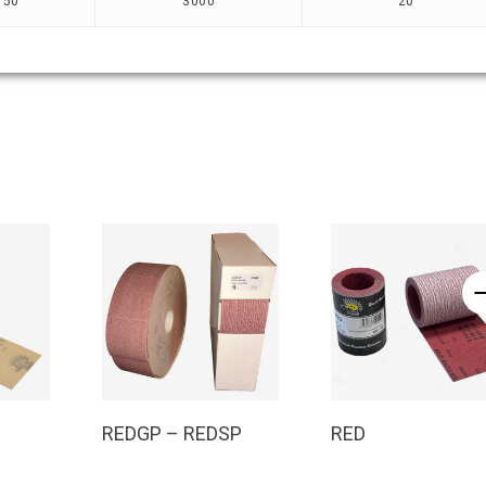
150
3000
20
o
Leggi Tutto
Leggi Tutto
REDGP – REDSP
RED