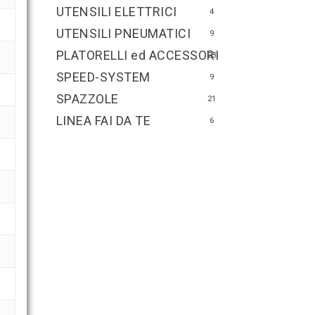
UTENSILI ELETTRICI
4
UTENSILI PNEUMATICI
9
PLATORELLI ed ACCESSORI
23
SPEED-SYSTEM
9
SPAZZOLE
21
LINEA FAI DA TE
6