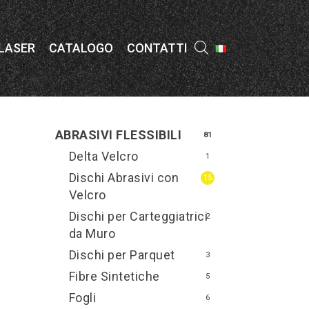
Menu
 LASER
CATALOGO
CONTATTI
ABRASIVI FLESSIBILI
81
Delta Velcro
1
Dischi Abrasivi con
15
Velcro
Dischi per Carteggiatrici
2
da Muro
Dischi per Parquet
3
Fibre Sintetiche
5
Fogli
6