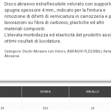
Disco abrasivo extraflessibile velcrato con support
spugna spessore 4 mm., indicato per la finitura e
rimozione di difetti di verniciatura in carrozzeria e 
lavorazioni su fibra di carbonio, plastiche ed altri
materiali compositi.
L’elevata morbidezza ed elasticità del prodotto ass
ottimi risultati di lucidatura.
Categorie:
Dischi Abrasivi con Velcro
,
ABRASIVI FLESSIBILI
,
Ret
Abrasiva
.
GRANA
IMBALLO
150
320
20