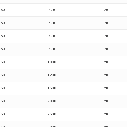
150
400
20
150
500
20
150
600
20
150
800
20
150
1000
20
150
1200
20
150
1500
20
150
2000
20
150
2500
20