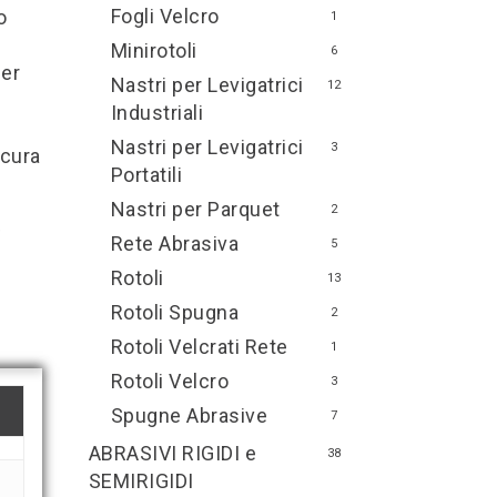
Fogli Velcro
o
1
Minirotoli
6
per
Nastri per Levigatrici
12
Industriali
Nastri per Levigatrici
3
icura
Portatili
Nastri per Parquet
2
e
Rete Abrasiva
5
Rotoli
13
Rotoli Spugna
2
Rotoli Velcrati Rete
1
Rotoli Velcro
3
Spugne Abrasive
7
ABRASIVI RIGIDI e
38
SEMIRIGIDI