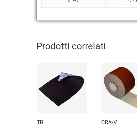
DPA-V
75 / 
Prodotti correlati
Leggi Tutto
Leggi Tutt
TB
CRA-V