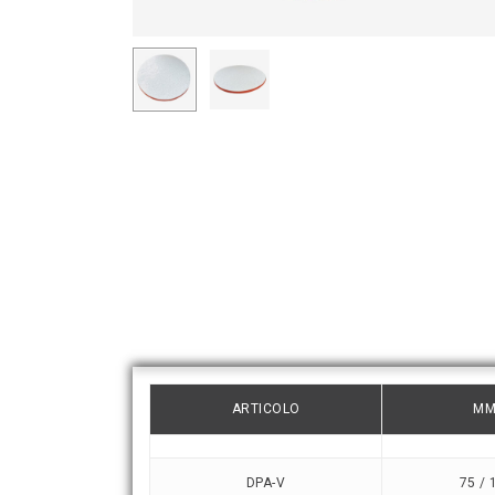
ARTICOLO
MM
DPA-V
75 / 