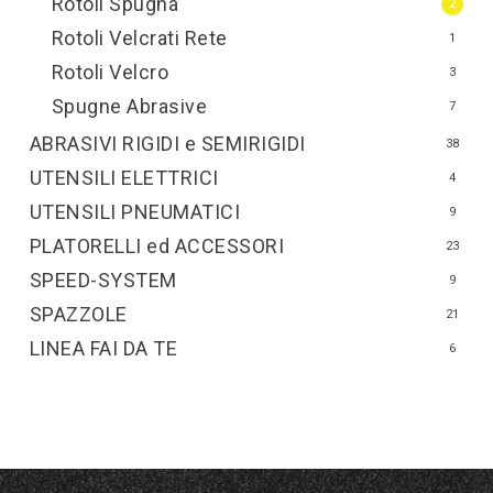
Rotoli Spugna
2
Rotoli Velcrati Rete
1
Rotoli Velcro
3
Spugne Abrasive
7
ABRASIVI RIGIDI e SEMIRIGIDI
38
UTENSILI ELETTRICI
4
UTENSILI PNEUMATICI
9
PLATORELLI ed ACCESSORI
23
SPEED-SYSTEM
9
SPAZZOLE
21
LINEA FAI DA TE
6