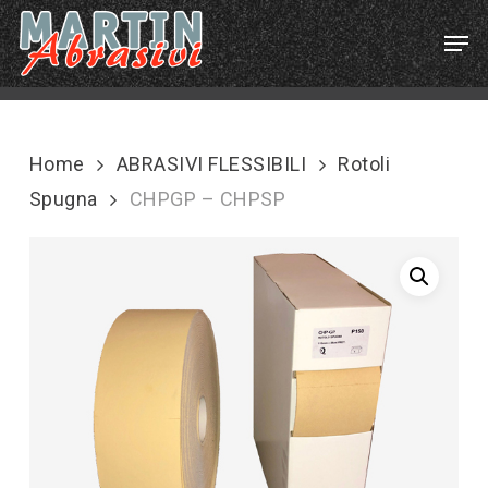
Skip
Menu
Men
to
main
content
Home
ABRASIVI FLESSIBILI
Rotoli
Spugna
CHPGP – CHPSP