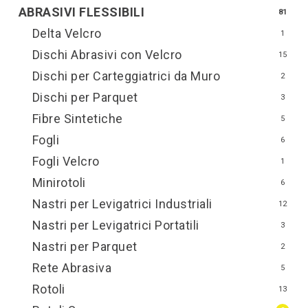
ABRASIVI FLESSIBILI
81
Delta Velcro
1
Dischi Abrasivi con Velcro
15
Dischi per Carteggiatrici da Muro
2
Dischi per Parquet
3
Fibre Sintetiche
5
Fogli
6
Fogli Velcro
1
Minirotoli
6
Nastri per Levigatrici Industriali
12
Nastri per Levigatrici Portatili
3
Nastri per Parquet
2
Rete Abrasiva
5
Rotoli
13