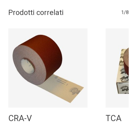
Prodotti correlati
1/8
Leggi Tutto
L
CRA-V
TCA