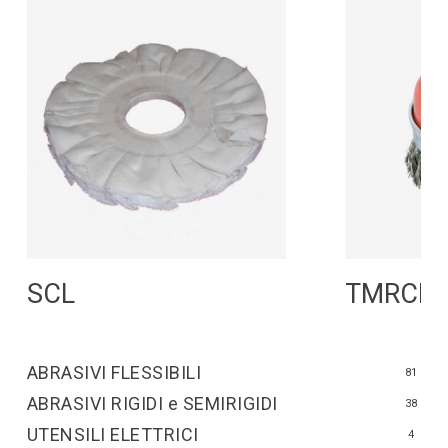
Leggi Tutto
L
SCL
TMRCF
ABRASIVI FLESSIBILI
81
ABRASIVI RIGIDI e SEMIRIGIDI
38
UTENSILI ELETTRICI
4