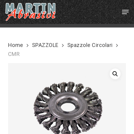
Skip
Menu
Men
to
main
content
Home
SPAZZOLE
Spazzole Circolari
CMR