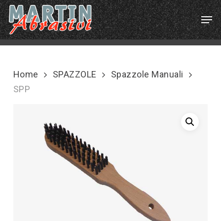
Skip
Menu
Men
to
main
content
Home
SPAZZOLE
Spazzole Manuali
SPP