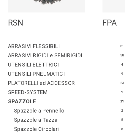
Leggi Tutto
L
RSN
FPA
ABRASIVI FLESSIBILI
81
ABRASIVI RIGIDI e SEMIRIGIDI
38
UTENSILI ELETTRICI
4
UTENSILI PNEUMATICI
9
PLATORELLI ed ACCESSORI
23
SPEED-SYSTEM
9
SPAZZOLE
21
Spazzole a Pennello
2
Spazzole a Tazza
5
Spazzole Circolari
8