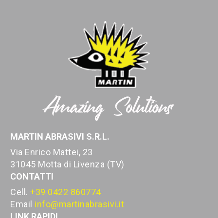
MARTIN ABRASIVI S.R.L.
Via Enrico Mattei, 23
31045 Motta di Livenza (TV)
CONTATTI
Cell.
+39 0422 860774
Email
info@martinabrasivi.it
LINK RAPIDI