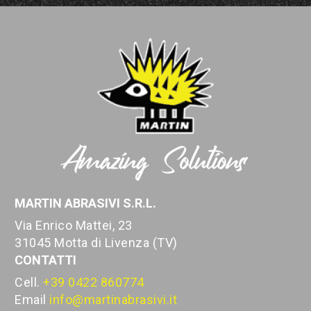
MARTIN ABRASIVI S.R.L.
Via Enrico Mattei, 23
31045 Motta di Livenza (TV)
CONTATTI
Cell.
+39 0422 860774
Email
info@martinabrasivi.it