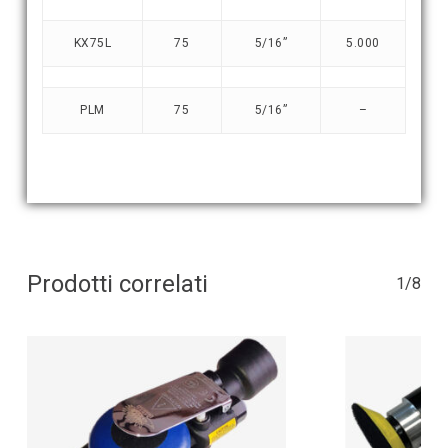
KX75L
75
5/16”
5.000
PLM
75
5/16”
–
Prodotti correlati
1/8