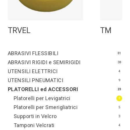
Leggi Tutto
L
TRVEL
TM
ABRASIVI FLESSIBILI
81
ABRASIVI RIGIDI e SEMIRIGIDI
38
UTENSILI ELETTRICI
4
UTENSILI PNEUMATICI
9
PLATORELLI ed ACCESSORI
23
Platorelli per Levigatrici
7
Platorelli per Smerigliatrici
5
Supporti in Velcro
3
Tamponi Velcrati
4