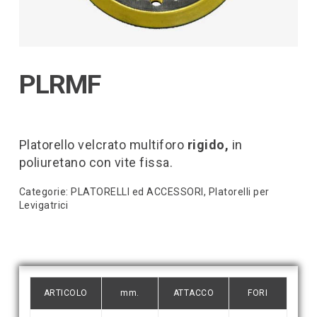
PLRMF
Platorello velcrato multiforo
rigido,
in
poliuretano
con vite fissa.
Categorie:
PLATORELLI ed ACCESSORI
,
Platorelli per
Levigatrici
ARTICOLO
mm.
ATTACCO
FORI