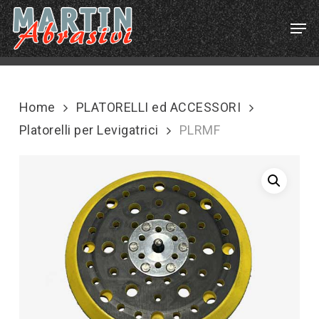
Skip
Menu
Men
to
main
content
Home
PLATORELLI ed ACCESSORI
Platorelli per Levigatrici
PLRMF