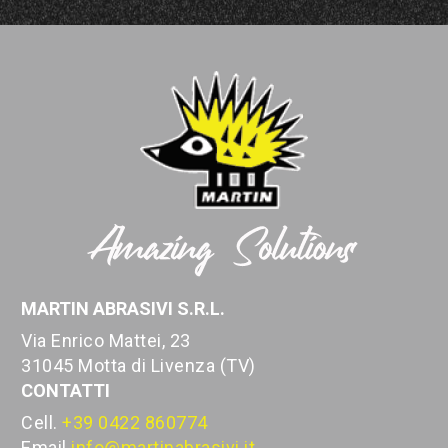
MARTIN ABRASIVI S.R.L.
Via Enrico Mattei, 23
31045 Motta di Livenza (TV)
CONTATTI
Cell.
+39 0422 860774
Email
info@martinabrasivi.it