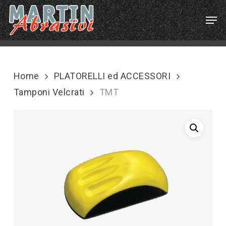
Skip
Menu
Men
to
main
content
Home
PLATORELLI ed ACCESSORI
Tamponi Velcrati
TMT