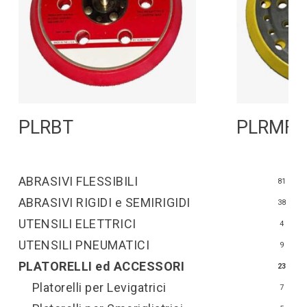
Leggi Tutto
L
PLRBT
PLRMF
ABRASIVI FLESSIBILI
81
ABRASIVI RIGIDI e SEMIRIGIDI
38
UTENSILI ELETTRICI
4
UTENSILI PNEUMATICI
9
PLATORELLI ed ACCESSORI
23
Platorelli per Levigatrici
7