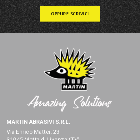
OPPURE SCRIVICI
MARTIN ABRASIVI S.R.L.
Via Enrico Mattei, 23
31045 Motta di Livenza (TV)