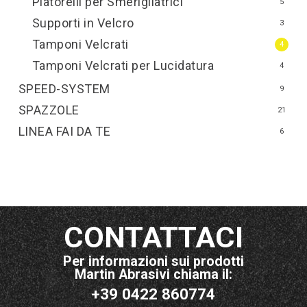
Platorelli per Smerigliatrici
5
Supporti in Velcro
3
Tamponi Velcrati
4
Tamponi Velcrati per Lucidatura
4
SPEED-SYSTEM
9
SPAZZOLE
21
LINEA FAI DA TE
6
CONTATTACI
Per informazioni sui prodotti
Martin Abrasivi chiama il:
+39 0422 860774