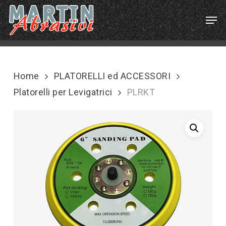
Skip
Menu
Men
to
main
content
Home
PLATORELLI ed ACCESSORI
Platorelli per Levigatrici
PLRKT