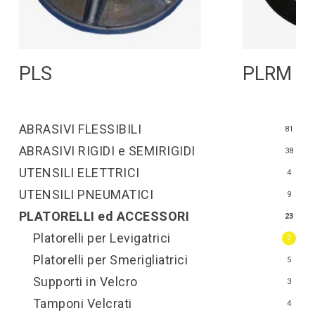
Leggi Tutto
L
PLS
PLRM
ABRASIVI FLESSIBILI
81
ABRASIVI RIGIDI e SEMIRIGIDI
38
UTENSILI ELETTRICI
4
UTENSILI PNEUMATICI
9
PLATORELLI ed ACCESSORI
23
Platorelli per Levigatrici
7
Platorelli per Smerigliatrici
5
Supporti in Velcro
3
Tamponi Velcrati
4