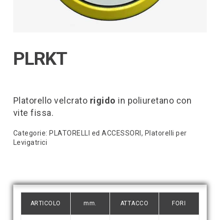
PLRKT
Platorello velcrato
rigido
in poliuretano
con
vite fissa.
Categorie:
PLATORELLI ed ACCESSORI
,
Platorelli per
Levigatrici
ARTICOLO
mm.
ATTACCO
FORI