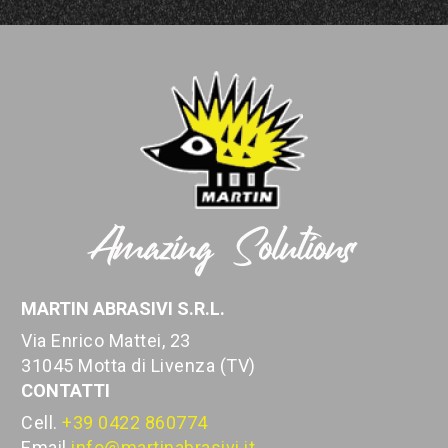
MARTIN ABRASIVI S.R.L.
Via Enrico Mattei, 23
31045 Motta di Livenza (TV)
CONTATTI
Cell.
+39 0422 860774
Email
info@martinabrasivi.it