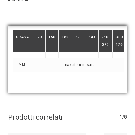
GRANA
120
150
180
220
240
280-
400-
320
1200
MM.
nastri su misura
Prodotti correlati
1/8