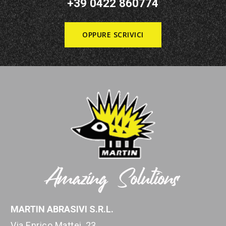
+39 0422 860774
OPPURE SCRIVICI
MARTIN ABRASIVI S.R.L.
Via Enrico Mattei, 23