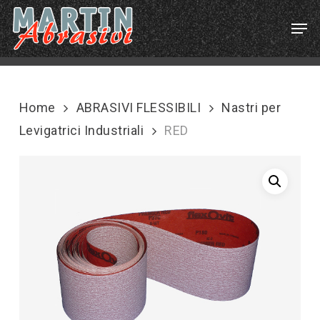
Skip
Menu
Men
to
main
content
Home
ABRASIVI FLESSIBILI
Nastri per
Levigatrici Industriali
RED