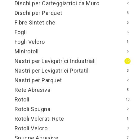
Dischi per Carteggiatrici da Muro
2
Dischi per Parquet
3
Fibre Sintetiche
5
Fogli
6
Fogli Velcro
1
Minirotoli
6
Nastri per Levigatrici Industriali
12
Nastri per Levigatrici Portatili
3
Nastri per Parquet
2
Rete Abrasiva
5
Rotoli
13
Rotoli Spugna
2
Rotoli Velcrati Rete
1
Rotoli Velcro
3
Spugne Abrasive
7