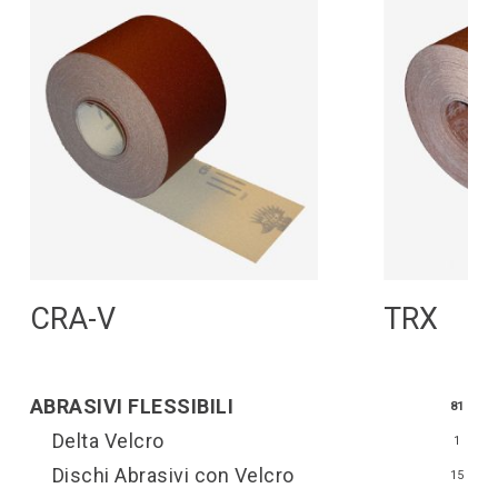
Leggi Tutto
L
CRA-V
TRX
ABRASIVI FLESSIBILI
81
Delta Velcro
1
Dischi Abrasivi con Velcro
15