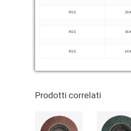
RGG
30
RGG
45
RGG
60
Prodotti correlati