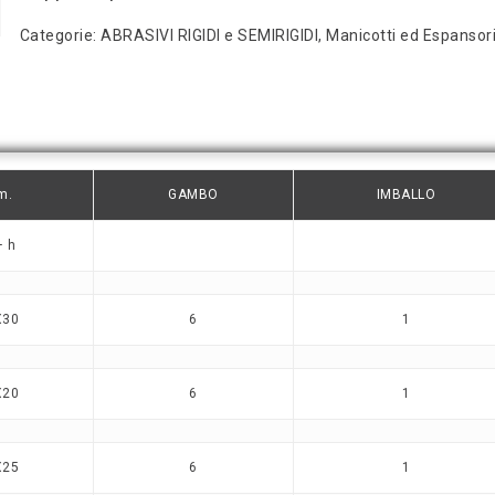
Categorie:
ABRASIVI RIGIDI e SEMIRIGIDI
,
Manicotti ed Espansor
m.
GAMBO
IMBALLO
– h
X30
6
1
X20
6
1
X25
6
1