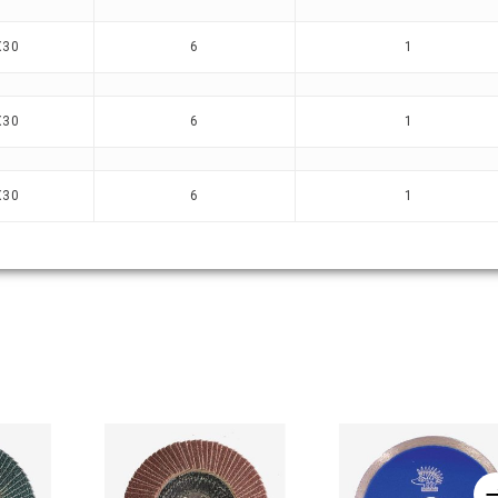
X30
6
1
X30
6
1
X30
6
1