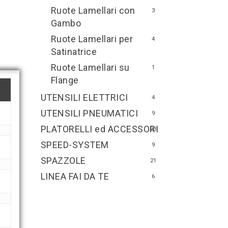
Ruote Lamellari con
3
i
Gambo
Ruote Lamellari per
4
Satinatrice
Ruote Lamellari su
1
Flange
UTENSILI ELETTRICI
4
UTENSILI PNEUMATICI
9
PLATORELLI ed ACCESSORI
23
SPEED-SYSTEM
9
SPAZZOLE
21
LINEA FAI DA TE
6