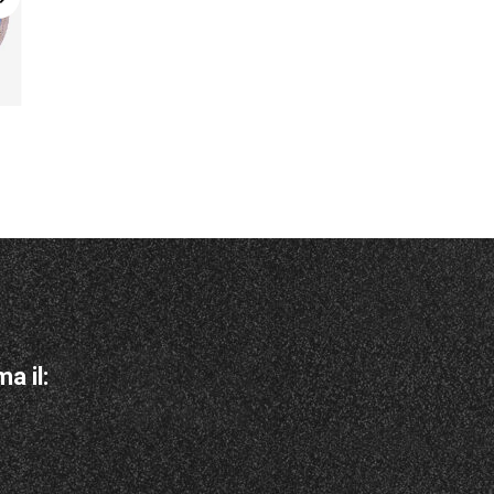
Leggi Tutto
Leggi Tutto
DSM
DFCT
a il: