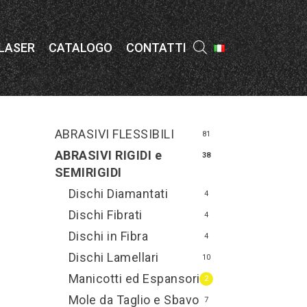
Menu
 LASER
CATALOGO
CONTATTI
ABRASIVI FLESSIBILI
81
ABRASIVI RIGIDI e
38
SEMIRIGIDI
Dischi Diamantati
4
Dischi Fibrati
4
Dischi in Fibra
4
Dischi Lamellari
10
Manicotti ed Espansori
2
Mole da Taglio e Sbavo
7