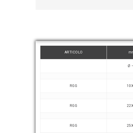
ARTICOLO
m
Ø 
RGG
10
RGG
22
RGG
25