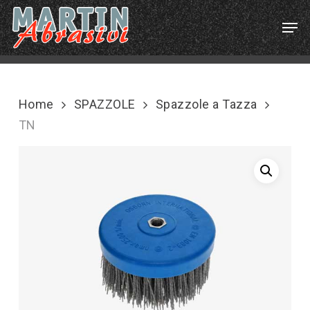
Skip
Menu
Men
to
main
content
Home
SPAZZOLE
Spazzole a Tazza
TN