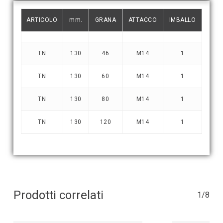
ARTICOLO
mm.
GRANA
ATTACCO
IMBALLO
TN
130
46
M14
1
TN
130
60
M14
1
TN
130
80
M14
1
TN
130
120
M14
1
Prodotti correlati
1/8