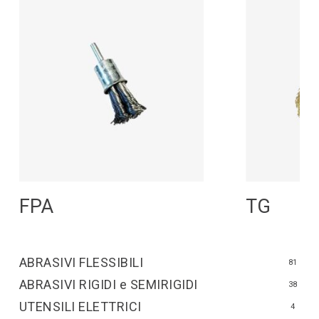
Leggi Tutto
L
FPA
TG
ABRASIVI FLESSIBILI
81
ABRASIVI RIGIDI e SEMIRIGIDI
38
UTENSILI ELETTRICI
4