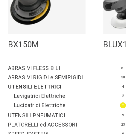
Leggi Tutto
L
BX150M
BLUX15
ABRASIVI FLESSIBILI
81
ABRASIVI RIGIDI e SEMIRIGIDI
38
UTENSILI ELETTRICI
4
Levigatrici Elettriche
2
Lucidatrici Elettriche
2
UTENSILI PNEUMATICI
9
PLATORELLI ed ACCESSORI
23
SPEED-SYSTEM
9