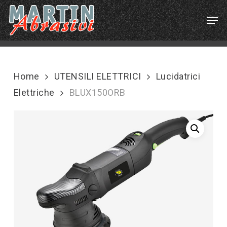
Skip
Menu
Men
to
main
content
Home
UTENSILI ELETTRICI
Lucidatrici
Elettriche
BLUX150ORB