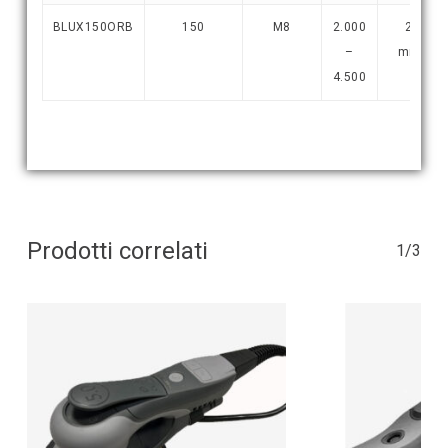
BLUX150ORB
150
M8
2.000
21
–
mm.
4.500
Prodotti correlati
1/3