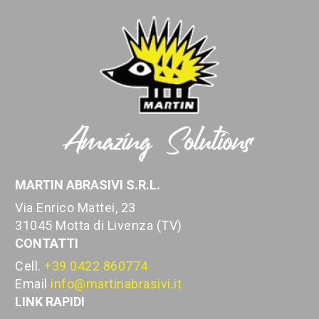
MARTIN ABRASIVI S.R.L.
Via Enrico Mattei, 23
31045 Motta di Livenza (TV)
CONTATTI
Cell.
+39 0422 860774
Email
info@martinabrasivi.it
LINK RAPIDI