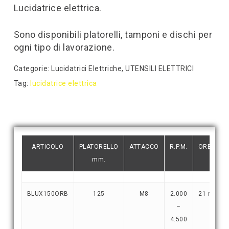
Lucidatrice elettrica.
Sono disponibili platorelli, tamponi e dischi per
ogni tipo di lavorazione.
Categorie:
Lucidatrici Elettriche
,
UTENSILI ELETTRICI
Tag:
lucidatrice elettrica
ARTICOLO
PLATORELLO
ATTACCO
R.P.M.
ORBITA
mm.
BLUX150ORB
125
M8
2.000
21 mm.
–
4.500