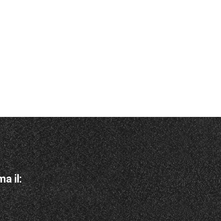
a il: