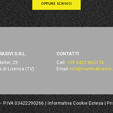
OPPURE SCRIVICI
ASIVI S.R.L.
CONTATTI
attei, 23
Cell.
+39 0422 860774
 di Livenza (TV)
Email
info@martinabrasivi.
 – P.IVA 03422290266 |
Informativa Cookie Estesa
|
Pr