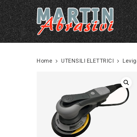
Skip
to
main
content
Home
UTENSILI ELETTRICI
Leviga