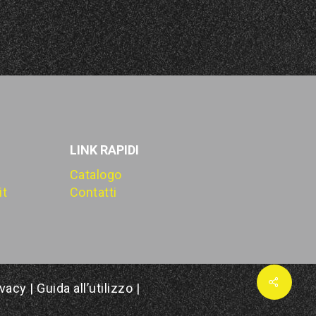
LINK RAPIDI
Catalogo
it
Contatti
ivacy
|
Guida all’utilizzo
|