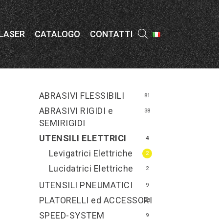
Menu
 LASER
CATALOGO
CONTATTI
ABRASIVI FLESSIBILI
81
ABRASIVI RIGIDI e
38
SEMIRIGIDI
UTENSILI ELETTRICI
4
Levigatrici Elettriche
2
Lucidatrici Elettriche
2
UTENSILI PNEUMATICI
9
PLATORELLI ed ACCESSORI
23
SPEED-SYSTEM
9