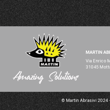
MARTIN ABR
Via Enrico M
31045 Motta
© Martin Abrasivi 2024