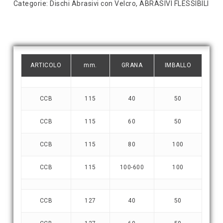
Categorie:
Dischi Abrasivi con Velcro
,
ABRASIVI FLESSIBILI
ARTICOLO
mm.
GRANA
IMBALLO
CCB
115
40
50
CCB
115
60
50
CCB
115
80
100
CCB
115
100-600
100
CCB
127
40
50