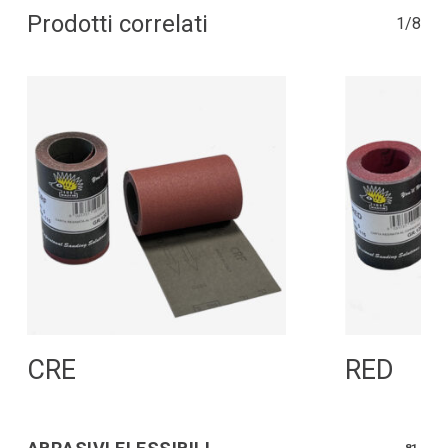
Prodotti correlati
1/8
Leggi Tutto
L
CRE
RED