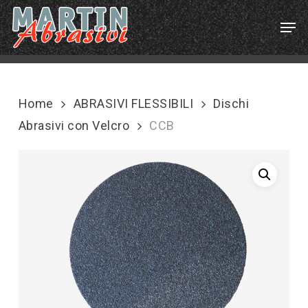
Skip
Menu
Men
to
main
content
Home
ABRASIVI FLESSIBILI
Dischi
Abrasivi con Velcro
CCB