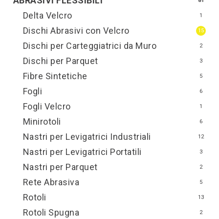
ABRASIVI FLESSIBILI
81
Delta Velcro
1
Dischi Abrasivi con Velcro
15
Dischi per Carteggiatrici da Muro
2
Dischi per Parquet
3
Fibre Sintetiche
5
Fogli
6
Fogli Velcro
1
Minirotoli
6
Nastri per Levigatrici Industriali
12
Nastri per Levigatrici Portatili
3
Nastri per Parquet
2
Rete Abrasiva
5
Rotoli
13
Rotoli Spugna
2