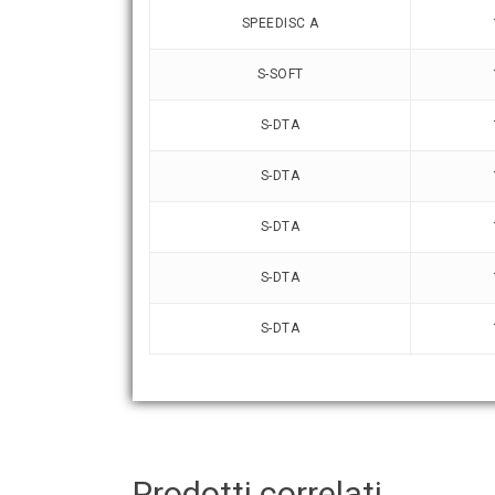
SPEEDISC A
S-SOFT
S-DTA
S-DTA
S-DTA
S-DTA
S-DTA
Prodotti correlati