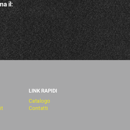
a il:
LINK RAPIDI
Catalogo
it
Contatti