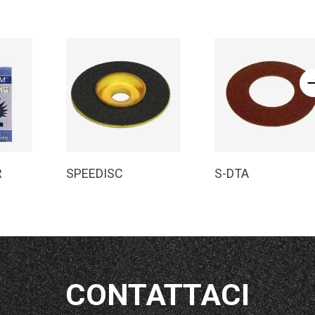
o
Leggi Tutto
Leggi Tutto
R
SPEEDISC
S-DTA
CONTATTACI