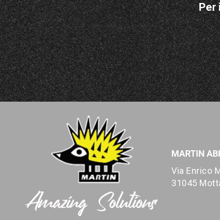
Per 
MARTIN ABR
Via Enrico M
31045 Motta