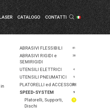
Menu
 LASER
CATALOGO
CONTATTI
ABRASIVI FLESSIBILI
81
ABRASIVI RIGIDI e
38
SEMIRIGIDI
UTENSILI ELETTRICI
4
UTENSILI PNEUMATICI
9
PLATORELLI ed ACCESSORI
23
in
SPEED-SYSTEM
9
Platorelli, Supporti,
9
Dischi