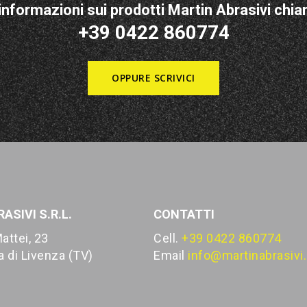
informazioni sui prodotti Martin Abrasivi chiam
+39 0422 860774
OPPURE SCRIVICI
ASIVI S.R.L.
CONTATTI
attei, 23
Cell.
+39 0422 860774
 di Livenza (TV)
Email
info@martinabrasivi.