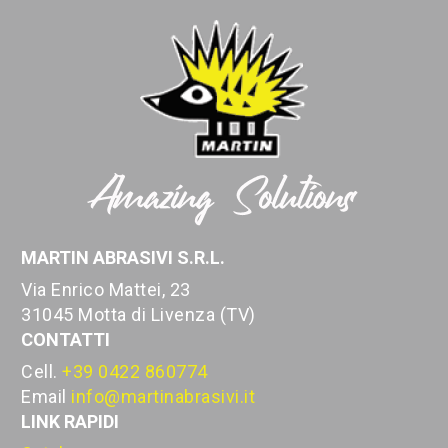
MARTIN ABRASIVI S.R.L.
Via Enrico Mattei, 23
31045 Motta di Livenza (TV)
CONTATTI
Cell.
+39 0422 860774
Email
info@martinabrasivi.it
LINK RAPIDI