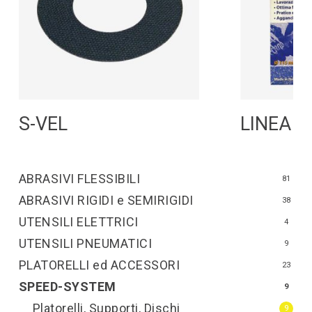
Leggi Tutto
L
S-VEL
LINEA B
ABRASIVI FLESSIBILI
81
ABRASIVI RIGIDI e SEMIRIGIDI
38
UTENSILI ELETTRICI
4
UTENSILI PNEUMATICI
9
PLATORELLI ed ACCESSORI
23
SPEED-SYSTEM
9
Platorelli, Supporti, Dischi
9