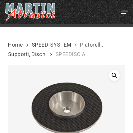
Skip
Menu
Men
to
main
content
Home
SPEED-SYSTEM
Platorelli,
Supporti, Dischi
SPEEDISC A