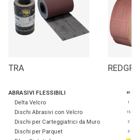
Leggi Tutto
L
TRA
REDGP 
ABRASIVI FLESSIBILI
81
Delta Velcro
1
Dischi Abrasivi con Velcro
15
Dischi per Carteggiatrici da Muro
2
Dischi per Parquet
3