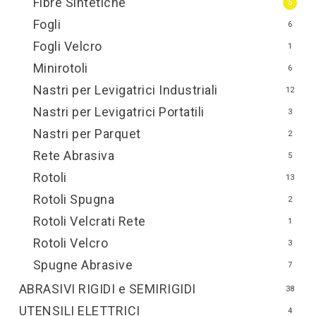
Fibre Sintetiche
5
Fogli
6
Fogli Velcro
1
Minirotoli
6
Nastri per Levigatrici Industriali
12
Nastri per Levigatrici Portatili
3
Nastri per Parquet
2
Rete Abrasiva
5
Rotoli
13
Rotoli Spugna
2
Rotoli Velcrati Rete
1
Rotoli Velcro
3
Spugne Abrasive
7
ABRASIVI RIGIDI e SEMIRIGIDI
38
UTENSILI ELETTRICI
4