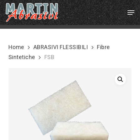
Skip
Menu
Men
to
main
content
Home
ABRASIVI FLESSIBILI
Fibre
Sintetiche
FSB