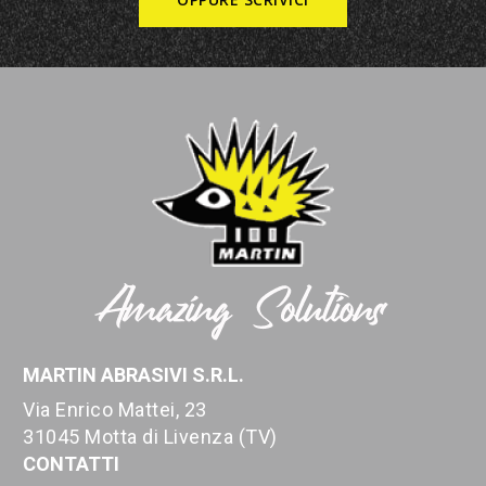
MARTIN ABRASIVI S.R.L.
Via Enrico Mattei, 23
31045 Motta di Livenza (TV)
CONTATTI