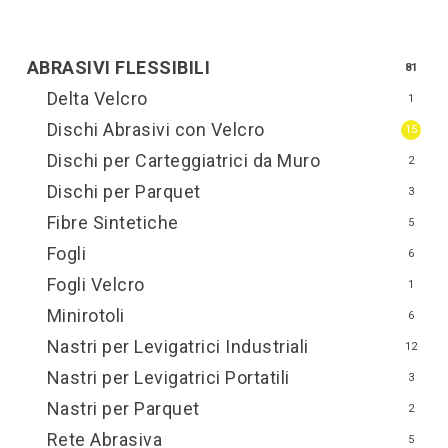
ABRASIVI FLESSIBILI
81
Delta Velcro
1
Dischi Abrasivi con Velcro
15
Dischi per Carteggiatrici da Muro
2
Dischi per Parquet
3
Fibre Sintetiche
5
Fogli
6
Fogli Velcro
1
Minirotoli
6
Nastri per Levigatrici Industriali
12
Nastri per Levigatrici Portatili
3
Nastri per Parquet
2
Rete Abrasiva
5