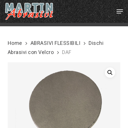
Skip
Menu
Men
to
main
content
Home
ABRASIVI FLESSIBILI
Dischi
Abrasivi con Velcro
DAF