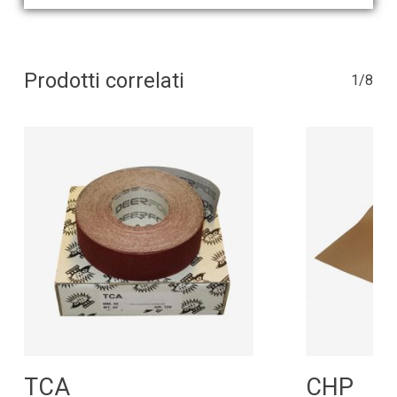
Prodotti correlati
1/8
Leggi Tutto
L
TCA
CHP