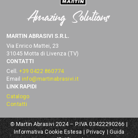
MARTIN ABRASIVI S.R.L.
Via Enrico Mattei, 23
31045 Motta di Livenza (TV)
CONTATTI
Cell.
+39 0422 860774
Email
info@martinabrasivi.it
LINK RAPIDI
Catalogo
Contatti
© Martin Abrasivi 2024 – P.IVA 03422290266 |
Informativa Cookie Estesa
|
Privacy
|
Guida